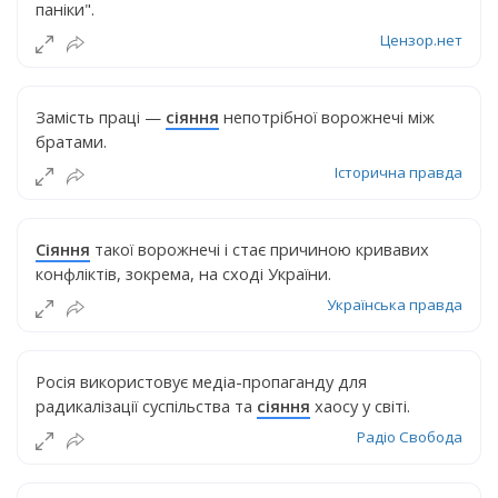
паніки".
Цензор.нет
Замість праці —
сіяння
непотрібної ворожнечі між
братами.
Історична правда
Сіяння
такої ворожнечі і стає причиною кривавих
конфліктів, зокрема, на сході України.
Українська правда
Росія використовує медіа-пропаганду для
радикалізації суспільства та
сіяння
хаосу у світі.
Радіо Свобода