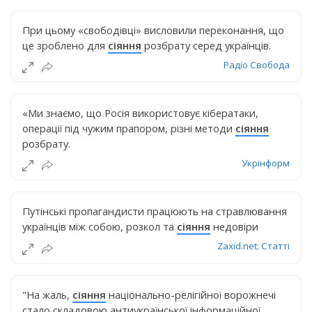
При цьому «свободівці» висловили переконання, що
це зроблено для
сіяння
розбрату серед українців.
Радіо Свобода
«Ми знаємо, що Росія використовує кібератаки,
операції під чужим прапором, різні методи
сіяння
розбрату.
Укрінформ
Путінські пропагандисти працюють на стравлювання
українців між собою, розкол та
сіяння
недовіри
Zaxid.net: Статті
"На жаль,
сіяння
національно-релігійної ворожнечі
стало складовою антиукраїнської інформаційної