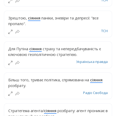
ТСН
Зрештою,
сіяння
паніки, зневіри та депресії: "все
пропало".
ТСН
Для Путіна
сіяння
страху та непередбачуваність є
ключовою геополітичною стратегією.
Українська правда
Більш того, триває політика, спрямована на
сіяння
розбрату.
Радіо Свобода
Стратегема агента/
сіяння
розбрату: агент проникає в