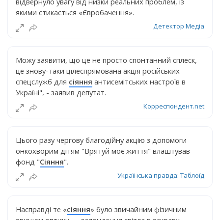
відвернуло увагу від низки реальних проблем, із
якими стикається «Євробачення».
Детектор Медіа
Можу заявити, що це не просто спонтанний сплеск,
це знову-таки цілеспрямована акція російських
спецслужб для
сіяння
антисемітських настроїв в
Україні", - заявив депутат.
Корреспондент.net
Цього разу чергову благодійну акцію з допомоги
онкохворим дітям "Врятуй моє життя" влаштував
фонд "
Сіяння
".
Українська правда: Таблоїд
Насправді те «
сіяння
» було звичайним фізичним