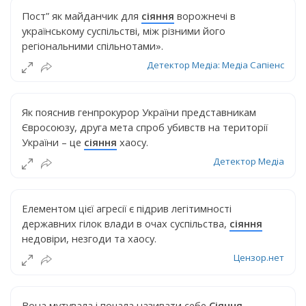
Пост” як майданчик для
сіяння
ворожнечі в
українському суспільстві, між різними його
регіональними спільнотами».
Детектор Медіа: Медіа Сапіенс
Як пояснив генпрокурор України представникам
Євросоюзу, друга мета спроб убивств на території
України – це
сіяння
хаосу.
Детектор Медіа
Елементом цієї агресії є підрив легітимності
державних гілок влади в очах суспільства,
сіяння
недовіри, незгоди та хаосу.
Цензор.нет
Вона мутувала і почала називати себе
Сіяння
.