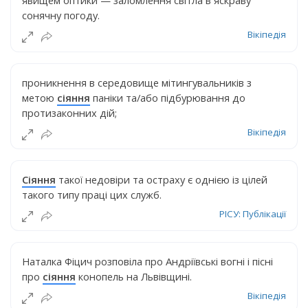
явищем оптики — заломлення світла в яскраву
сонячну погоду.
Вікіпедія
проникнення в середовище мітингувальників з
метою
сіяння
паніки та/або підбурювання до
протизаконних дій;
Вікіпедія
Сіяння
такої недовіри та остраху є однією із цілей
такого типу праці цих служб.
РІСУ: Публікації
Наталка Фіцич розповіла про Андріївські вогні і пісні
про
сіяння
конопель на Львівщині.
Вікіпедія