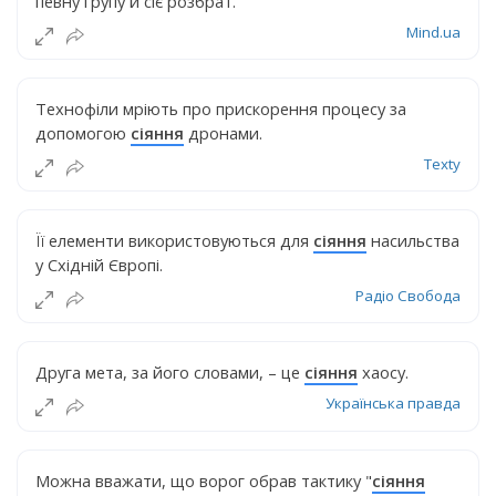
певну групу й сіє розбрат.
Mind.ua
Технофіли мріють про прискорення процесу за
допомогою
сіяння
дронами.
Texty
Її елементи використовуються для
сіяння
насильства
у Східній Європі.
Радіо Свобода
Друга мета, за його словами, – це
сіяння
хаосу.
Українська правда
Можна вважати, що ворог обрав тактику "
сіяння