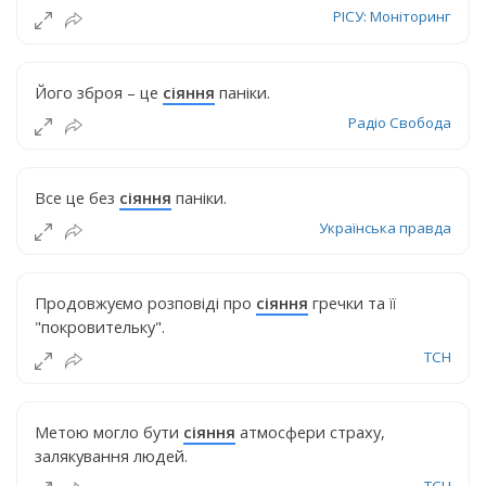
РІСУ: Моніторинг
Його зброя – це
сіяння
паніки.
Радіо Свобода
Все це без
сіяння
паніки.
Українська правда
Продовжуємо розповіді про
сіяння
гречки та її
"покровительку".
ТСН
Метою могло бути
сіяння
атмосфери страху,
залякування людей.