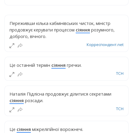
Переживши кілька кабмінівських чисток, міністр
продовжує керувати процесом
сіяння
розумного,
доброго, вічного.
Корреспондент.net
Це останній термін
сіяння
гречки.
ТСН
Наталія Підлісна продовжує ділитися секретами
сіяння
розсади.
ТСН
Це
сіяння
міжрелігійної ворожнечі.