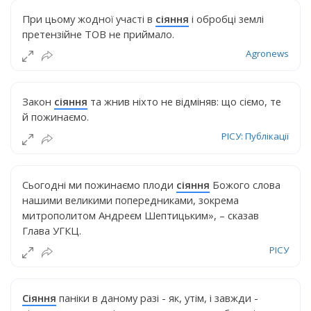
При цьому жодної участі в
сіяння
і обробці землі
претензійне ТОВ не приймало.
Agronews
Закон
сіяння
та жнив ніхто не відміняв: що сіємо, те
й пожинаємо.
РІСУ: Публікації
Сьогодні ми пожинаємо плоди
сіяння
Божого слова
нашими великими попередниками, зокрема
митрополитом Андреєм Шептицьким», – сказав
Глава УГКЦ.
РІСУ
Сіяння
паніки в даному разі - як, утім, і завжди -