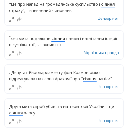
"Це про напад на громадянське суспільство і
сіяння
страху", - впевнений чиновник.
Цензор.нет
Їхня мета подальше
сіяння
паніки і нагнітання істерії
в суспільстві", - заявив він.
Українська правда
: Депутат Європарламенту фон Крамон різко
відреагувала на слова Арахамії про "
сіяння
паніки"
Цензор.нет
Друга мета спроб убивств на території України – це
сіяння
хаосу.
Цензор.нет