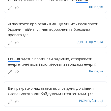
Вікіпедія
«І пам'ятати про реальні дії, що чинить Росія проти
України – війна,
сіяння
ворожнечі та брехлива
пропаганда.
Детектор Медіа
Сіяння
здатна поглинати радіацію, створювати
енергетичні поля і вистрілювати зарядами енергії.
Вікіпедія
Він прекрасно надавався як сповідник до
сіяння
Слова Божого між байдужими інтелігентами” [32].
РІСУ: Публікації