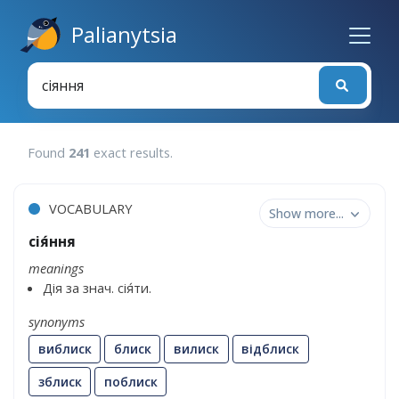
Palianytsia
Found
241
exact results
.
VOCABULARY
Show more...
сія́ння
meanings
Дія за знач. сія́ти.
synonyms
виблиск
блиск
вилиск
відблиск
зблиск
поблиск