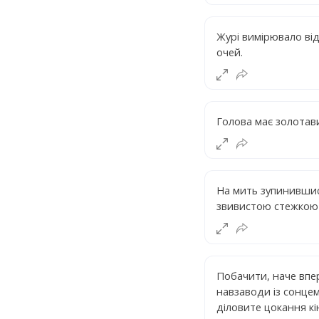
Журі вимірювало ві
очей.
Голова має золота
На мить зупинившис
звивистою стежкою б
Побачити, наче впер
навзаводи із сонцем
діловите цокання кі