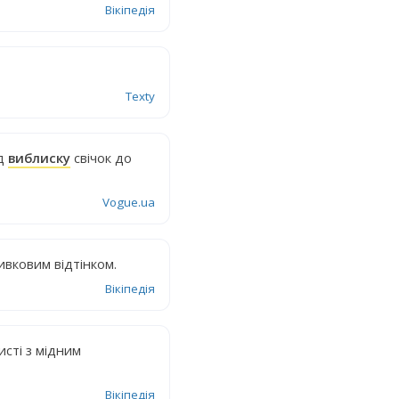
Вікіпедія
Texty
ід
виблиску
свічок до
Vogue.ua
ливковим відтінком.
Вікіпедія
сті з мідним
Вікіпедія