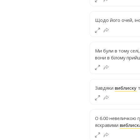
Щодо його очей, іно
Ми були в тому селі,
вони в білому прий
Завдяки
виблиску
т
О 6.00 невеличкою г
яскравими
виблиск