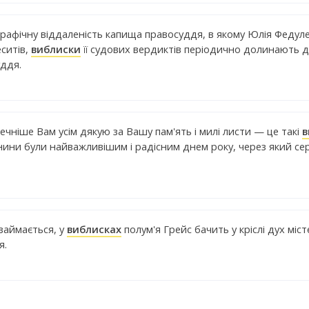
рафічну віддаленість капища правосуддя, в якому Юлія Федул
ситів,
виблиски
її судових вердиктів періодично долинають 
ддя.
чніше Вам усім дякую за Вашу пам'ять і милі листи — це такі
в
енини були найважливішим і радісним днем року, через який с
 займається, у
виблисках
полум'я Грейс бачить у кріслі дух міс
я.