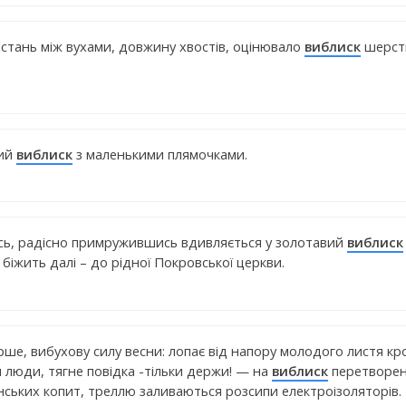
дстань між вухами, довжину хвостів, оцінювало
виблиск
шерсті
вий
виблиск
з маленькими плямочками.
ь, радісно примружившись вдивляється у золотавий
виблиск
іжить далі – до рідної Покровської церкви.
ше, вибухову силу весни: лопає від напору молодого листя кр
 люди, тягне повідка -тільки держи! — на
виблиск
перетворени
нських копит, треллю заливаються розсипи електроізоляторів.