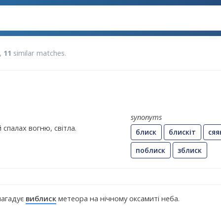
,
11
similar matches.
synonyms
спалах вогню, світла.
блиск
блискіт
сяя
поблиск
зблиск
нагадує
виблиск
метеора на нічному оксамиті неба.