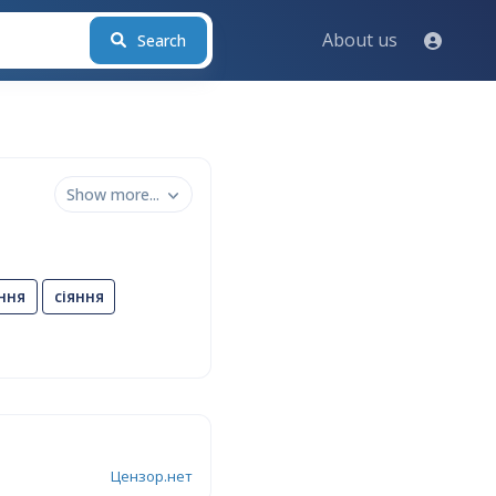
About us
Search
Show more...
ння
сіяння
Цензор.нет