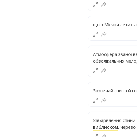
що з Місяця летить
Атмосфера званої в
обволікальних мело
Зазвичай спина й г
Забарвлення спини 
виблиском
, черево