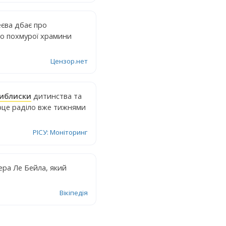
еєва дбає про
до похмурої храмини
Цензор.нет
иблиски
дитинства та
ерце раділо вже тижнями
РІСУ: Моніторинг
тера Ле Бейла, який
Вікіпедія