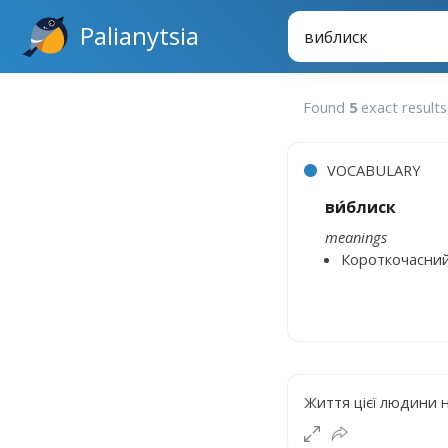
Palianytsia
Found
5
exact results
VOCABULARY
ви́блиск
meanings
Короткочасний 
Життя цієї людини 