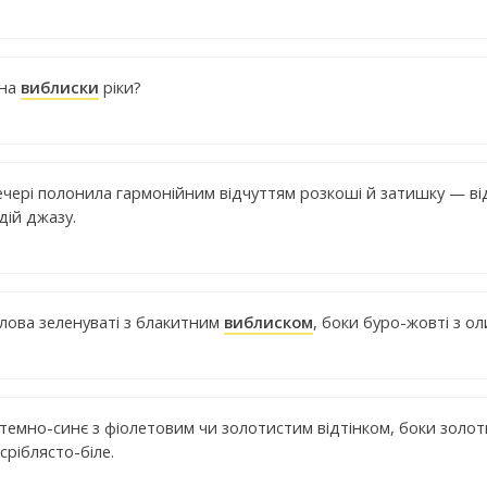
 на
виблиски
ріки?
ечері полонила гармонійним відчуттям розкоші й затишку — в
дій джазу.
олова зеленуваті з блакитним
виблиском
, боки буро-жовті з о
темно-синє з фіолетовим чи золотистим відтінком, боки золоти
 сріблясто-біле.