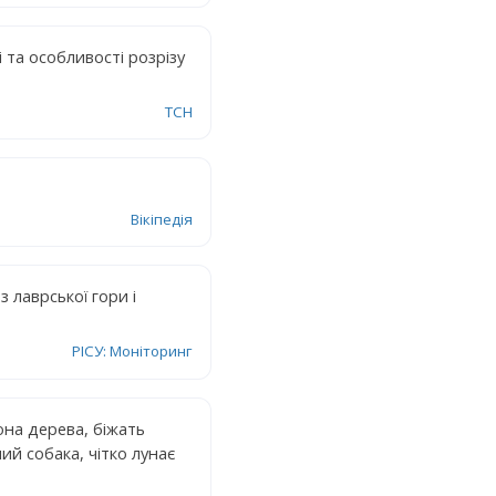
 та особливості розрізу
ТСН
Вікіпедія
з лаврської гори і
РІСУ: Моніторинг
она дерева, біжать
й собака, чітко лунає