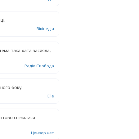
ці.
Вікіпедія
 тема така хата засяяла,
Радіо Свобода
шого боку.
Elle
аптово спінилися
Цензор.нет