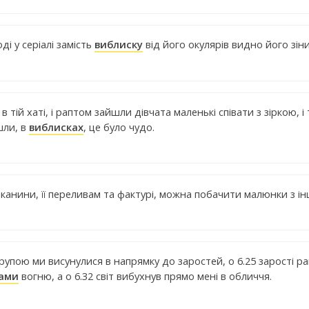
ді у серіалі замість
виблиску
від його окулярів видно його зіни
 в тій хаті, і раптом зайшли дівчата маленькі співати з зіркою, і
шли, в
виблисках
, це було чудо.
канини, її переливам та фактурі, можна побачити малюнки з ін
рупою ми висунулися в напрямку до заростей, о 6.25 зарості р
ами
вогню, а о 6.32 світ вибухнув прямо мені в обличчя.