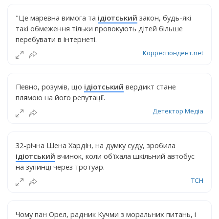
"Це маревна вимога та
ідіотський
закон, будь-які
такі обмеження тільки провокують дітей більше
перебувати в інтернеті.
Корреспондент.net
Певно, розумів, що
ідіотський
вердикт стане
плямою на його репутації.
Детектор Медіа
32-річна Шена Хардін, на думку суду, зробила
ідіотський
вчинок, коли об'їхала шкільний автобус
на зупинці через тротуар.
ТСН
Чому пан Орел, радник Кучми з моральних питань, і