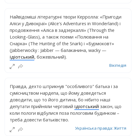
Найвідоміші літературні твори Керролла: «Пригоди
Аліси у Дивокраї» (Alice's Adventures in Wonderland) і
продовження «Аліса в задзеркаллі» (Through the
Looking-Glass), а також поеми «Полювання на
Снарка» (The Hunting of the Snark) і «Бурмоковт»
(Jabberwocky : Jabber — балаканина, wacky —
ідіотський
, божевільний).
Вікіпедія
Правда, дехто штрикнув "особливого" батька і за
сумісництвом нардепа, що йому доведеться
доводити, що то його дитина, бо нібито наші
депутати прийняли черговий
ідіотський
закон, що
коли пологи відбулися поза пологовим будинком –
треба довести батьківство.
Українська правда: Життя