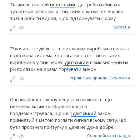
Тільки не ось цей
ідіотський
, де треба набивати
туалетним папером, а той, який показує, які вправи
треба робити вдома, щоб підтримувати форму.
Sport.ua
"Злочин - не діяльність цих малих виробників вина, а
податкова система, яка заганяє сотні тисяч таких
виробників у тінь через
ідіотський
півмільйонний на
рік податок на дозвіл торгувати вином.
Українська правда: Економіка
Опозиційні до закону депутати вважають, що
незначна кількість зібраних коштів
продемонструвала, що це "
ідіотський
закон,
прийнятий з метою послати сигнал всьому світу, що
бути прохачем притулку у Данії не дуже добре".
Європейська правда