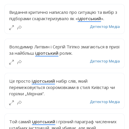
Видання критично написало про ситуацію та вибір з
підборами схарактеризувало як «
ідіотський
».
Детектор Медіа
Володимир Литвин і Сергій Тігіпко змагаються в призі
за найбільш
ідіотський
ролик.
Детектор Медіа
Це просто
ідіотський
набір слів, який
перемежовується скоромовками в стилі Київстар чи
горілки „Мєрная”.
Детектор Медіа
Той самий
ідіотський
і грізний параграф численних
штабних інструкцій, який убиває, але який