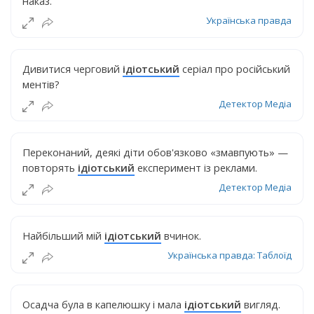
наказ.
Українська правда
Дивитися черговий
ідіотський
серіал про російський
ментів?
Детектор Медіа
Переконаний, деякі діти обов'язково «змавпують» —
повторять
ідіотський
експеримент із реклами.
Детектор Медіа
Найбільший мій
ідіотський
вчинок.
Українська правда: Таблоїд
Осадча була в капелюшку і мала
ідіотський
вигляд.