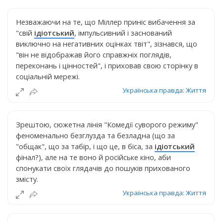
Незважаючи на те, що Міллер приніс вибачення за
"свій
ідіотський
, імпульсивний і заснований
виключно на негативних оцінках твіт", зізнався, що
"він не відображав його справжніх поглядів,
переконань і цінностей", і приховав свою сторінку в
соціальній мережі.
Українська правда: Життя
Зрештою, сюжетна лінія "Комедії суворого режиму"
феноменально безглузда та безладна (що за
"общак", що за табір, і що це, в біса, за
ідіотський
фінал?), але на те воно й російське кіно, аби
спонукати своїх глядачів до пошуків прихованого
змісту.
Українська правда: Життя