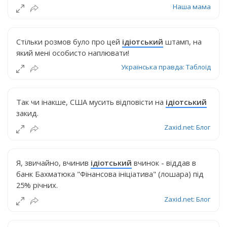
Наша мама
Стільки розмов було про цей
ідіотський
штамп, на
який мені особисто наплювати!
Українська правда: Таблоїд
Так чи інакше, США мусить відповісти на
ідіотський
закид.
Zaxid.net: Блог
Я, звичайно, вчинив
ідіотський
вчинок - віддав в
банк Бахматюка "Фінансова ініціатива" (лошара) під
25% річних.
Zaxid.net: Блог