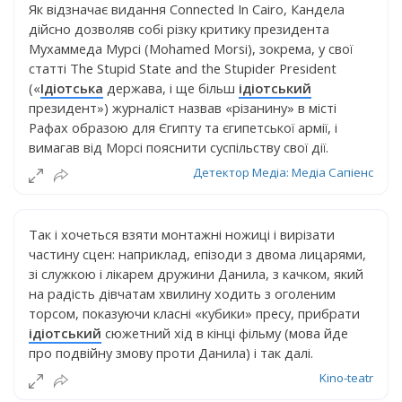
Як відзначає видання Connected In Cairo, Кандела
дійсно дозволяв собі різку критику президента
Мухаммеда Мурсі (Mohamed Morsi), зокрема, у свої
статті The Stupid State and the Stupider President
(«
Ідіотська
держава, і ще більш
ідіотський
президент») журналіст назвав «різанину» в місті
Рафах образою для Єгипту та єгипетської армії, і
вимагав від Морсі пояснити суспільству свої дії.
Детектор Медіа: Медіа Сапіенс
Так і хочеться взяти монтажні ножиці і вирізати
частину сцен: наприклад, епізоди з двома лицарями,
зі служкою і лікарем дружини Данила, з качком, який
на радість дівчатам хвилину ходить з оголеним
торсом, показуючи класні «кубики» пресу, прибрати
ідіотський
сюжетний хід в кінці фільму (мова йде
про подвійну змову проти Данила) і так далі.
Kino-teatr