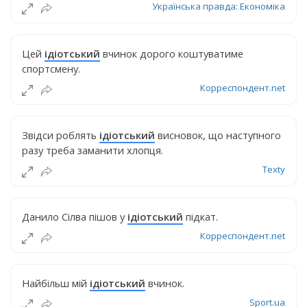
Українська правда: Економіка
Цей
ідіотський
вчинок дорого коштуватиме
спортсмену.
Корреспондент.net
Звідси роблять
ідіотський
висновок, що наступного
разу треба заманити хлопця.
Texty
Данило Сілва пішов у
ідіотський
підкат.
Корреспондент.net
Найбільш мій
ідіотський
вчинок.
Sport.ua