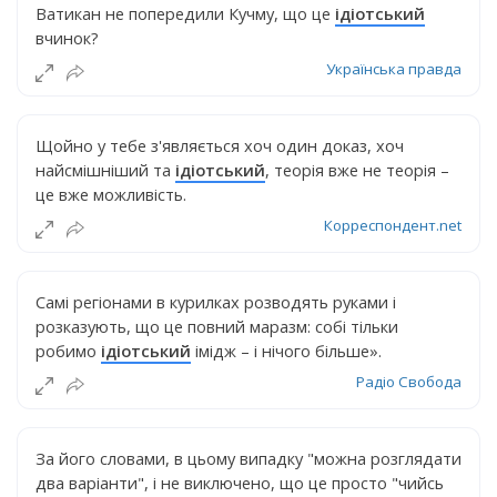
Ватикан не попередили Кучму, що це
ідіотський
вчинок?
Українська правда
Щойно у тебе з'являється хоч один доказ, хоч
найсмішніший та
ідіотський
, теорія вже не теорія –
це вже можливість.
Корреспондент.net
Самі регіонами в курилках розводять руками і
розказують, що це повний маразм: собі тільки
робимо
ідіотський
імідж – і нічого більше».
Радіо Свобода
За його словами, в цьому випадку "можна розглядати
два варіанти", і не виключено, що це просто "чийсь