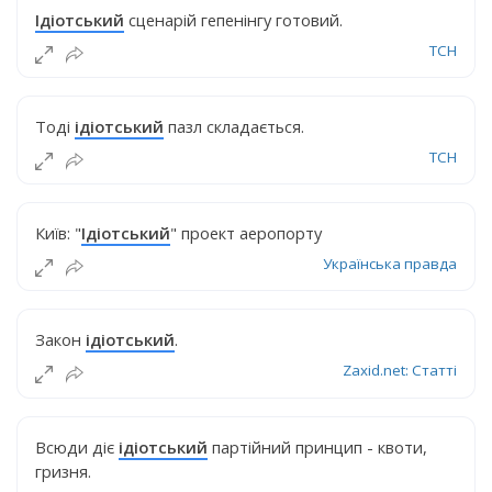
Ідіотський
сценарій гепенінгу готовий.
ТСН
Тоді
ідіотський
пазл складається.
ТСН
Київ: "
Ідіотський
" проект аеропорту
Українська правда
Закон
ідіотський
.
Zaxid.net: Статті
Всюди діє
ідіотський
партійний принцип - квоти,
гризня.