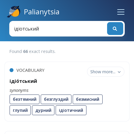
Palianytsia
Found
66
exact results
.
VOCABULARY
Show more...
ідіо́тський
synonyms
безтямний
безглуздий
безмисний
глупий
дурний
ідіотичний