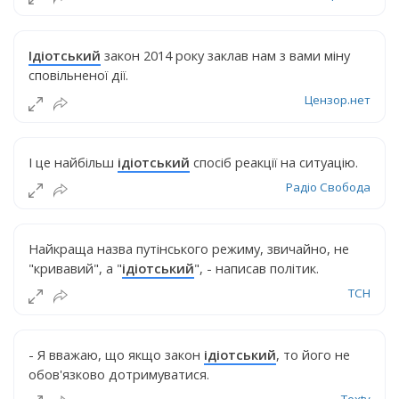
Ідіотський
закон 2014 року заклав нам з вами міну
сповільненої дії.
Цензор.нет
І це найбільш
ідіотський
спосіб реакції на ситуацію.
Радіо Свобода
Найкраща назва путінського режиму, звичайно, не
"кривавий", а "
ідіотський
", - написав політик.
ТСН
- Я вважаю, що якщо закон
ідіотський
, то його не
обов'язково дотримуватися.