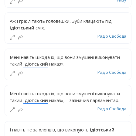
Texty
Аж і гра: літають головешки, Зуби клацають під
ідіотський
сміх.
Радіо Свобода
Мені навіть шкода їх, що вони змушені виконувати
такий
ідіотський
наказ».
Радіо Свобода
Мені навіть шкода їх, що вони змушені виконувати
такий
ідіотський
наказ», – зазначив парламентар.
Радіо Свобода
І навіть не за хлопців, що виконують
ідіотський