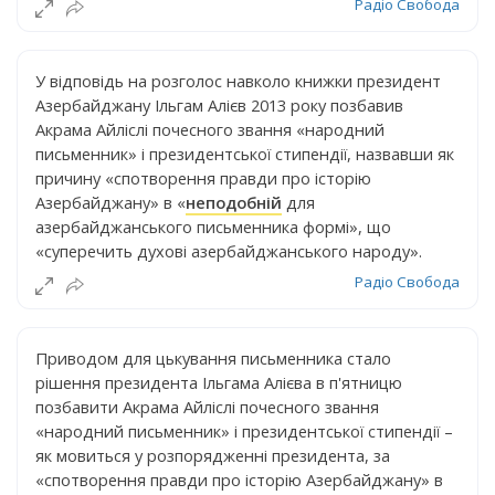
Радіо Свобода
У відповідь на розголос навколо книжки президент
Азербайджану Ільгам Алієв 2013 року позбавив
Акрама Айліслі почесного звання «народний
письменник» і президентської стипендії, назвавши як
причину «спотворення правди про історію
Азербайджану» в «
неподобній
для
азербайджанського письменника формі», що
«суперечить духові азербайджанського народу».
Радіо Свобода
Приводом для цькування письменника стало
рішення президента Ільгама Алієва в п'ятницю
позбавити Акрама Айліслі почесного звання
«народний письменник» і президентської стипендії –
як мовиться у розпорядженні президента, за
«спотворення правди про історію Азербайджану» в