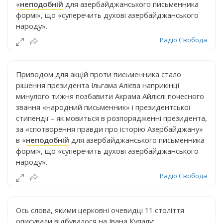
«
неподобній
для азербайджанського письменника
формі», що «суперечить духові азербайджанського
народу».
Радіо Свобода
Приводом для акцій проти письменника стало
рішення президента Ільгама Алієва наприкінці
минулого тижня позбавити Акрама Айліслі почесного
звання «народний письменник» і президентської
стипендії – як мовиться в розпорядженні президента,
за «спотворення правди про історію Азербайджану»
в «
неподобній
для азербайджанського письменника
формі», що «суперечить духові азербайджанського
народу».
Радіо Свобода
Ось слова, якими церковні очевидці 11 століття
описували відбувалося на Івана Купалу: