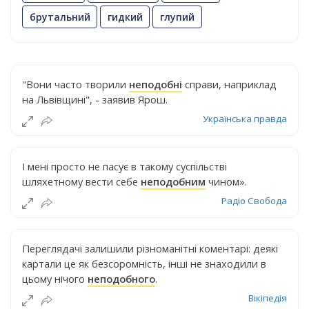
брутальний
гидкий
глупий
"Вони часто творили
неподобні
справи, наприклад
на Львівщині", - заявив Ярош.
Українська правда
І мені просто не пасує в такому суспільстві
шляхетному вести себе
неподобним
чином».
Радіо Свобода
Переглядачі залишили різноманітні коментарі: деякі
картали це як безсоромність, інші не знаходили в
цьому нічого
неподобного
.
Вікіпедія