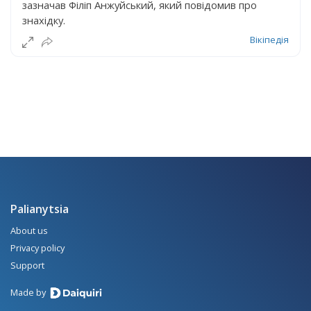
зазначав Філіп Анжуйський, який повідомив про
знахідку.
Вікіпедія
Palianytsia
About us
Privacy policy
Support
Made by