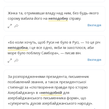
Жінка та, отримавши владу над ним, без будь-якого
сорому вабила його на
неподобну
справу.
Вікіпедія
«Бо коли хочуть, щоб Руси не було в Русі, — то це річ
неподобна
, і це все одно, якби їм захотілося, аби
море було поблизу Самбора», — писав він.
Вікіпедія
За розпорядженнями президента, письменник
позбавлений звання, а також президентської
стипендії за «спотворення правди про історію
Азербайджану» в «
неподобній
для
азербайджанського письменника формі», що
«суперечить духові азербайджанського народу».