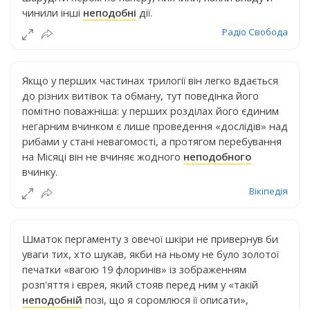
чинили інші
неподобні
дії.
Радіо Свобода
Якщо у перших частинах трилогії він легко вдається
до різних витівок та обману, тут поведінка його
помітно поважніша: у перших розділах його єдиним
негарним вчинком є лише проведення «дослідів» над
рибами у стані невагомості, а протягом перебування
на Місяці він не вчиняє жодного
неподобного
вчинку.
Вікіпедія
Шматок пергаменту з овечої шкіри не привернув би
уваги тих, хто шукав, якби на ньому не було золотої
печатки «вагою 19 флоринів» із зображенням
розп'яття і єврея, який стояв перед ним у «такій
неподобній
позі, що я соромлюся її описати»,