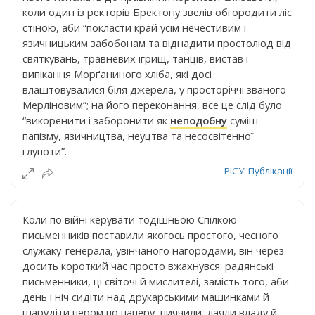
коли один із ректорів Бректону звелів обгородити ліс
стіною, аби “покласти край усім нечестивим і
язичницьким забобонам та віднадити простолюд від
святкувань, травневих ігрищ, танців, вистав і
випікання Морґаниного хліба, які досі
влаштовувалися біля джерела, у просторіччі званого
Мерліновим”; на його переконання, все це слід було
“викоренити і заборонити як
неподобну
суміш
папізму, язичництва, неуцтва та несосвітенної
глупоти”.
РІСУ: Публікації
Коли по війні керувати тодішньою Спілкою
письменників поставили якогось простого, чесного
служаку-генерала, увінчаного нагородами, він через
досить короткий час просто вжахнувся: радянські
письменники, ці світочі й мислителі, замість того, аби
день і ніч сидіти над друкарськими машинками й
шарудіти пером по паперу, пиячили, лаяли владу й