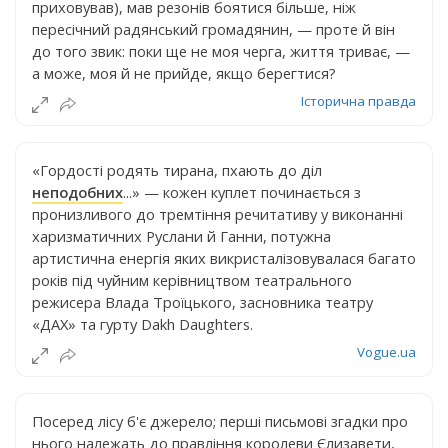
приховував), мав резонів боятися більше, ніж
пересічний радянський громадянин, — проте й він
до того звик: поки ще не моя черга, життя триває, —
а може, моя й не прийде, якщо берегтися?
Історична правда
«Гордості родять тирана, пхають до діл
неподобних
...» — кожен куплет починається з
пронизливого до тремтіння речитативу у виконанні
харизматичних Руслани й Ганни, потужна
артистична енергія яких викристалізовувалася багато
років під чуйним керівництвом театрального
режисера Влада Троїцького, засновника театру
«ДАХ» та гурту Dakh Daughters.
Vogue.ua
Посеред лісу б'є джерело; перші письмові згадки про
нього належать до правління королеви Єлизавети,