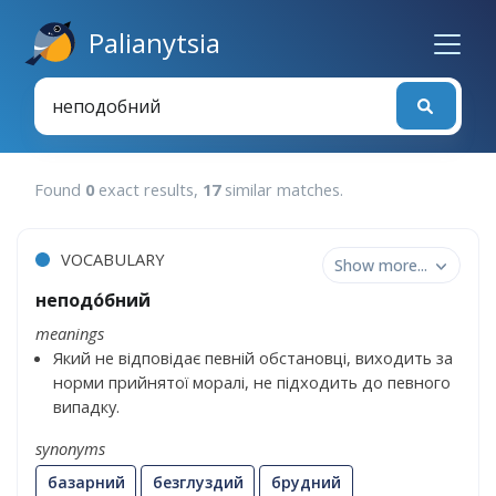
Palianytsia
Found
0
exact results,
17
similar matches.
VOCABULARY
Show more...
неподо́бний
meanings
Який не відповідає певній обстановці, виходить за
норми прийнятої моралі, не підходить до певного
випадку.
synonyms
базарний
безглуздий
брудний