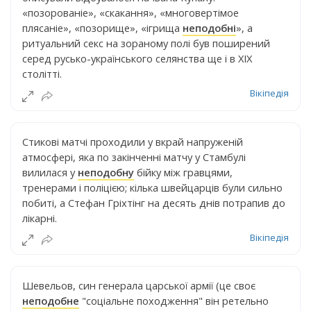
«позорованіе», «скакання», «многовертімое
плясаніе», «позорище», «ігрища
неподобні
», а
ритуальний секс на зораному полі був поширений
серед русько-українського селянства ще і в XIX
столітті.
Вікіпедія
Стикові матчі проходили у вкрай напруженій
атмосфері, яка по закінченні матчу у Стамбулі
вилилася у
неподобну
бійку між гравцями,
тренерами і поліцією; кілька швейцарців були сильно
побиті, а Стефан Гріхтінг на десять днів потрапив до
лікарні.
Вікіпедія
Шевельов, син генерала царської армії (це своє
неподобне
"соціальне походження" він ретельно