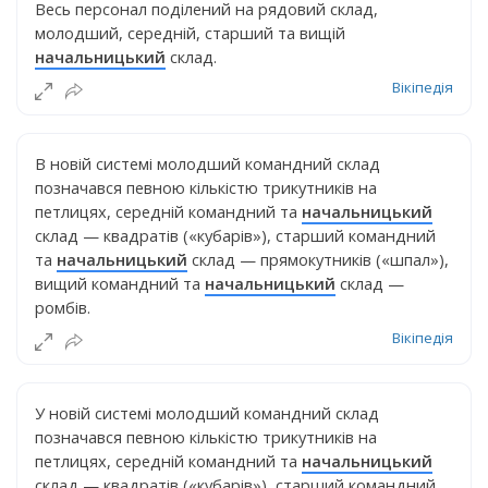
Весь персонал поділений на рядовий склад,
молодший, середній, старший та вищій
начальницький
склад.
Вікіпедія
В новій системі молодший командний склад
позначався певною кількістю трикутників на
петлицях, середній командний та
начальницький
склад — квадратів («кубарів»), старший командний
та
начальницький
склад — прямокутників («шпал»),
вищий командний та
начальницький
склад —
ромбів.
Вікіпедія
У новій системі молодший командний склад
позначався певною кількістю трикутників на
петлицях, середній командний та
начальницький
склад — квадратів («кубарів»), старший командний