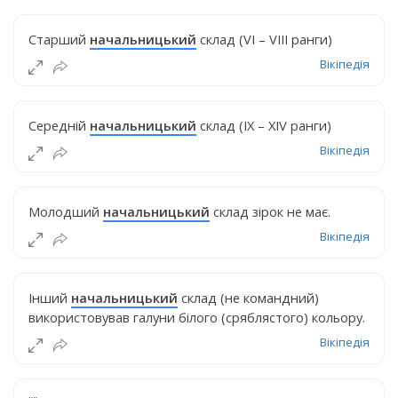
Старший
начальницький
склад (VI – VIII ранги)
Вікіпедія
Середній
начальницький
склад (ІХ – XIV ранги)
Вікіпедія
Молодший
начальницький
склад зірок не має.
Вікіпедія
Інший
начальницький
склад (не командний)
використовував галуни білого (сряблястого) кольору.
Вікіпедія