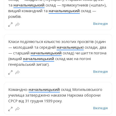
та
начальницький
склад — прямокутників («шпал»),
вищий командний та
начальницький
склад —
ромбів.
Вікіпедія
Класи поділяються кількістю золотих просвітів (один
— молодший та середній
начальницькі
склади, два
— старший
начальницький
склад) чи шиття погона
(вищий
начальницький
склад має на погоні
генеральський зигзаг).
Вікіпедія
Командно-
начальницький
склад Могильовського
училища затверджено наказом Наркома оборони
СРСР від 31 грудня 1939 року.
Вікіпедія