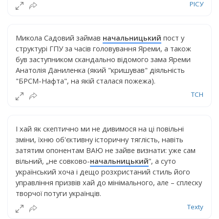
РІСУ
Микола Садовий займав
начальницький
пост у
структурі ГПУ за часів головування Яреми, а також
був заступником скандально відомого зама Яреми
Анатолія Даниленка (який "кришував" діяльність
"БРСМ-Нафта", на якій сталася пожежа).
ТСН
І хай як скептично ми не дивимося на ці повільні
зміни, їхню об'єктивну історичну тяглість, навіть
затятим опонентам ВАЮ не зайве визнати: уже сам
вільний, „не совково-
начальницький
”, а суто
український хоча і дещо розхристаний стиль його
управління призвів хай до мінімального, але – сплеску
творчої потуги українців.
Texty