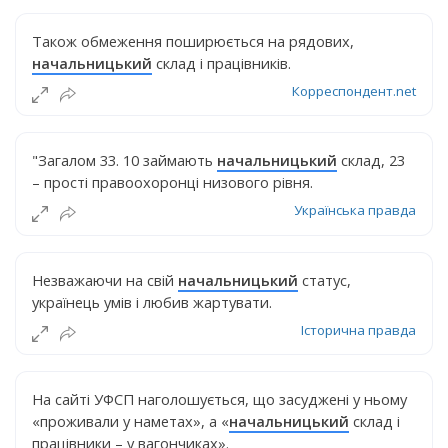
Також обмеження поширюється на рядових,
начальницький
склад і працівників.
Корреспондент.net
"Загалом 33. 10 займають
начальницький
склад, 23
– прості правоохоронці низового рівня.
Українська правда
Незважаючи на свій
начальницький
статус,
українець умів і любив жартувати.
Історична правда
На сайті УФСП наголошується, що засуджені у ньому
«проживали у наметах», а «
начальницький
склад і
працівники – у вагончиках».