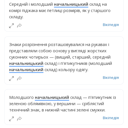
Середній і молодший
начальницький
склад на
комірі піджака має петлиці розмірів, як у старшого
складу.
Вікіпедія
Знаки розрізнення розташовувалися на рукавах і
представляли собою основу у вигляді жорстких
суконних чотирьох — (вищий, старший, середній
начальницький
склад) і п'ятикутників (молодший
начальницький
склад) кольору одягу.
Вікіпедія
Молодшого
начальницький
склад — п'ятикутник із
зеленою облямівкою, у вершини — сріблястий
технічний знак, в нижній частині зелені смужки.
Вікіпедія