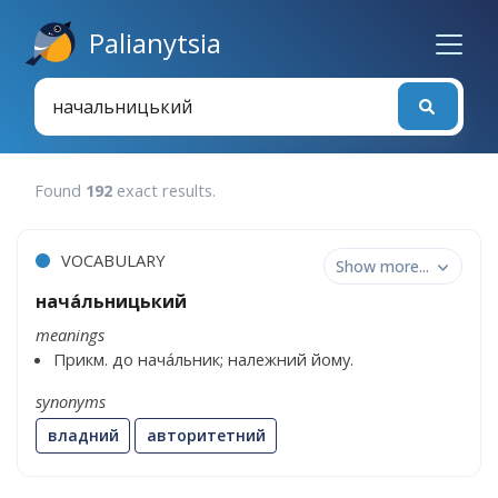
Palianytsia
Found
192
exact results
.
VOCABULARY
Show more...
нача́льницький
meanings
Прикм. до нача́льник; належний йому.
synonyms
владний
авторитетний