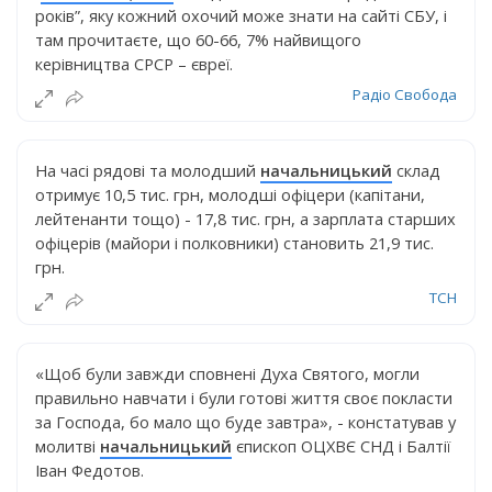
років”, яку кожний охочий може знати на сайті СБУ, і
там прочитаєте, що 60-66, 7% найвищого
керівництва СРСР – євреї.
Радіо Свобода
На часі рядові та молодший
начальницький
склад
отримує 10,5 тис. грн, молодші офіцери (капітани,
лейтенанти тощо) - 17,8 тис. грн, а зарплата старших
офіцерів (майори і полковники) становить 21,9 тис.
грн.
ТСН
«Щоб були завжди сповнені Духа Святого, могли
правильно навчати і були готові життя своє покласти
за Господа, бо мало що буде завтра», - констатував у
молитві
начальницький
єпископ ОЦХВЄ СНД і Балтії
Іван Федотов.