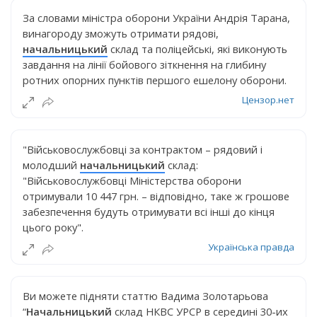
За словами міністра оборони України Андрія Тарана,
винагороду зможуть отримати рядові,
начальницький
склад та поліцейські, які виконують
завдання на лінії бойового зіткнення на глибину
ротних опорних пунктів першого ешелону оборони.
Цензор.нет
"Військовослужбовці за контрактом – рядовий і
молодший
начальницький
склад:
"Військовослужбовці Міністерства оборони
отримували 10 447 грн. – відповідно, таке ж грошове
забезпечення будуть отримувати всі інші до кінця
цього року".
Українська правда
Ви можете підняти статтю Вадима Золотарьова
“
Начальницький
склад НКВС УРСР в середині 30-их