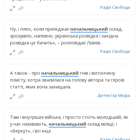
Радіо Свобода
Ну, і плюс, коли приїжджає
начальницький
склад,
зрозуміло, напевно, українська розвідка і західна
розвідка це бачить», – розповідає Лєвієв.
Радіо Свобода
А також - про
начальницький
гнів і витончену
помсту, котра звалилася на голову автора та героїв
статті, яких вона захищала.
Детектор Медіа
Там і внутрішні війська, і просто стоїть молодший, як
у нас називають,
начальницький
склад міліції, і
«Беркут», і всі інші.
Радіо Свобода