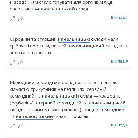
ЇЇ завданням стало готувати для органів міліції
оперативно-
начальницький
склад.
Вікіпедія
Середній та старший
начальницькі
склади мали
сріблясті просвіти, вищий
начальницький
склад мав
золотисті просвіти.
Вікіпедія
Молодший командний склад позначався певною
кількістю трикутників на петлицях, середній
командний та
начальницький
склад — квадратів
(«кубарів»), старший командний та
начальницький
склад — прямокутників («шпал»), вищий командний
та
начальницький
склад — ромбів.
Вікіпедія