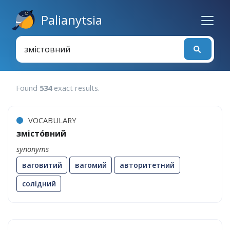
Palianytsia
Found
534
exact results
.
VOCABULARY
змісто́вний
synonyms
ваговитий
вагомий
авторитетний
солідний