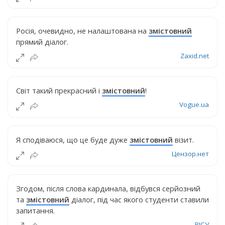
Росія, очевидно, не налаштована на
змістовний
прямий діалог.
Zaxid.net
Світ такий прекрасний і
змістовний
!
Vogue.ua
Я сподіваюся, що це буде дуже
змістовний
візит.
Цензор.нет
Згодом, після слова кардинала, відбувся серйозний
та
змістовний
діалог, під час якого студенти ставили
запитання.
РІСУ