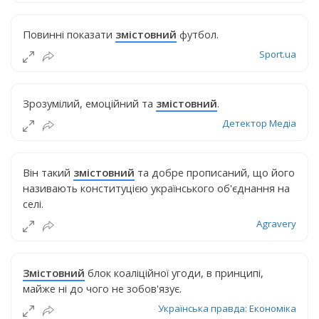
Повинні показати
змістовний
футбол.
Sport.ua
Зрозумілий, емоційний та
змістовний
.
Детектор Медіа
Він такий
змістовний
та добре прописаний, що його
називають конституцією українського об'єднання на
селі.
Agravery
Змістовний
блок коаліційної угоди, в принципі,
майже ні до чого не зобов'язує.
Українська правда: Економіка