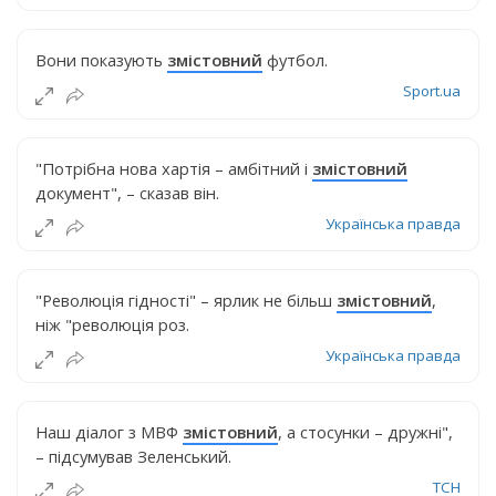
Вони показують
змістовний
футбол.
Sport.ua
"Потрібна нова хартія – амбітний і
змістовний
документ", – сказав він.
Українська правда
"Революція гідності" – ярлик не більш
змістовний
,
ніж "революція роз.
Українська правда
Наш діалог з МВФ
змістовний
, а стосунки – дружні",
– підсумував Зеленський.
ТСН