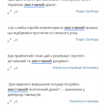
Україною
змістовний
діалог.
Радіо Свобода
«Це слабка спроба компенсувати
змістовний
провал,
що відбувався протягом останнього року.
Радіо Свобода
Був прийнятий і план дій з реалізації стратегії -
детальний та
змістовний
документ.
Українська правда: Економіка
"Для мирного вирішення ситуації потрібен
змістовний
політичний діалог", - зазначили у
диппредставництві.
Українська правда