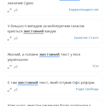
зазначив Суркіс
Корреспондент.net
У більшості випадків за мобілізуючим галасом
криється
змістовний
вакуум.
Zaxid.net: Статті
Якісний, а головне
змістовний
текст у пісні
українською.
ТСН
Є там
змістовний
текст, який готував Офіс реформ.
Радіо Свобода
Крім цього, міністри закликали Росію розпочати з