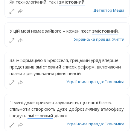
Як технологічний, так і
змістовний
.
Детектор Медіа
У цій мові немає зайвого – кожен жест
змістовний
.
Українська правда: Життя
За інформацією з Брюсселя, грецький уряд вперше
представив
змістовний
список реформ, включаючи
плани з регулювання рівня пенсій.
Українська правда: Економіка
"І мені дуже приємно зауважити, що наші бізнес-
спільноти створюють дуже доброзичливу атмосферу
і ведуть
змістовний
діалог.
Українська правда: Економіка