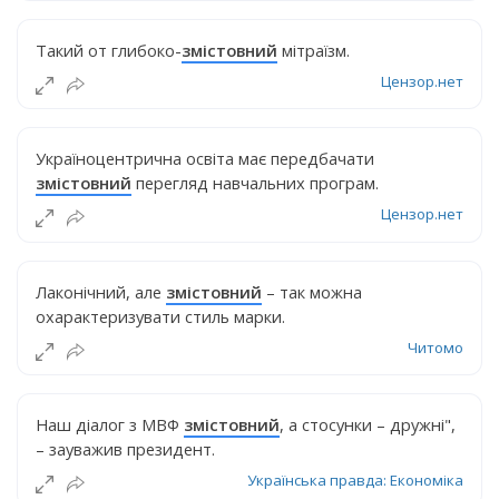
Такий от глибоко-
змістовний
мітраїзм.
Цензор.нет
Україноцентрична освіта має передбачати
змістовний
перегляд навчальних програм.
Цензор.нет
Лаконічний, але
змістовний
– так можна
охарактеризувати стиль марки.
Читомо
Наш діалог з МВФ
змістовний
, а стосунки – дружні",
– зауважив президент.
Українська правда: Економіка