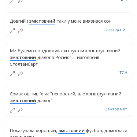
Довгий і
змістовний
таки у мене виявився сон.
Цензор.нет
Ми будемо продовжувати шукати конструктивний і
змістовний
діалог з Росією", - наголосив
Столтенберг.
ТСН
Єрмак оцінив їх як "непростий, але конструктивний і
змістовний
діалог".
Цензор.нет
Показувала хороший,
змістовний
футбол, домоглася
результату.