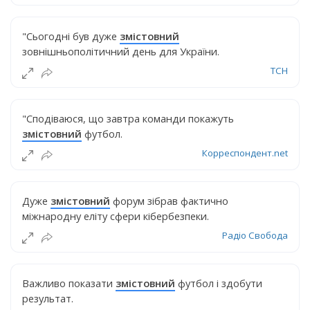
"Сьогодні був дуже
змістовний
зовнішньополітичний день для України.
ТСН
"Сподіваюся, що завтра команди покажуть
змістовний
футбол.
Корреспондент.net
Дуже
змістовний
форум зібрав фактично
міжнародну еліту сфери кібербезпеки.
Радіо Свобода
Важливо показати
змістовний
футбол і здобути
результат.