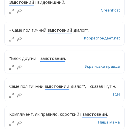
Змістовний
і видовищний.
GreenPost
- Саме політичний
змістовний
діалог".
Корреспондент.net
"Блок другий -
змістовний
.
Українська правда
Саме політичний
змістовний
діалог", - сказав Путін.
ТСН
Комплімент, як правило, короткий і
змістовний
.
Наша мама