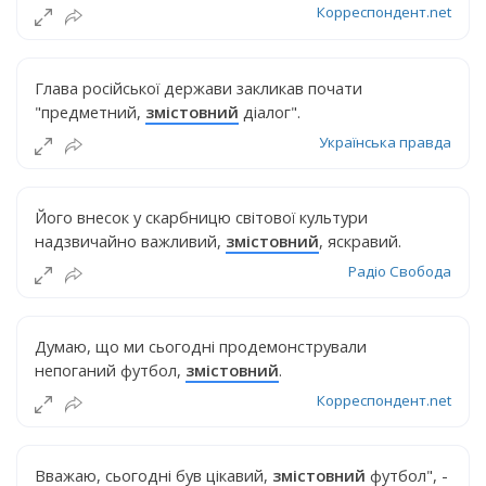
Корреспондент.net
Глава російської держави закликав почати
"предметний,
змістовний
діалог".
Українська правда
Його внесок у скарбницю світової культури
надзвичайно важливий,
змістовний
, яскравий.
Радіо Свобода
Думаю, що ми сьогодні продемонстрували
непоганий футбол,
змістовний
.
Корреспондент.net
Вважаю, сьогодні був цікавий,
змістовний
футбол", -