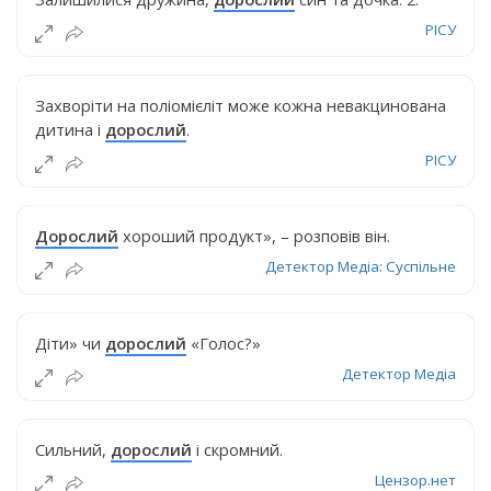
РІСУ
Захворіти на поліомієліт може кожна невакцинована
дитина і
дорослий
.
РІСУ
Дорослий
хороший продукт», – розповів він.
Детектор Медіа: Суспільне
Діти» чи
дорослий
«Голос?»
Детектор Медіа
Сильний,
дорослий
і скромний.
Цензор.нет