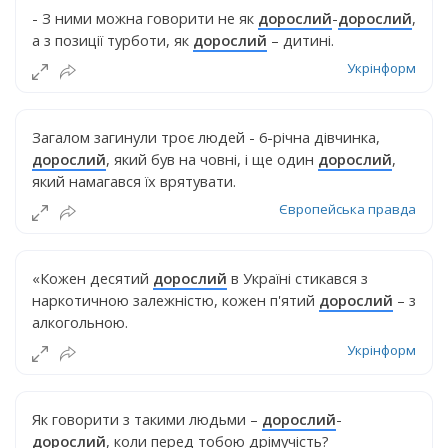
- З ними можна говорити не як
дорослий
-
дорослий
,
а з позиції турботи, як
дорослий
– дитині.
Укрінформ
Загалом загинули троє людей - 6-річна дівчинка,
дорослий
, який був на човні, і ще один
дорослий
,
який намагався їх врятувати.
Європейська правда
«Кожен десятий
дорослий
в Україні стикався з
наркотичною залежністю, кожен п'ятий
дорослий
– з
алкогольною.
Укрінформ
Як говорити з такими людьми –
дорослий
-
дорослий
, коли перед тобою дрімучість?