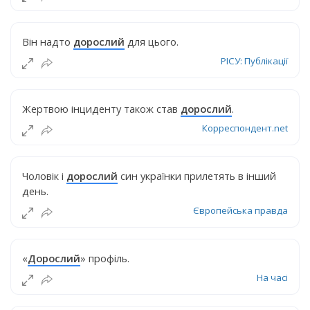
Він надто
дорослий
для цього.
РІСУ: Публікації
Жертвою інциденту також став
дорослий
.
Корреспондент.net
Чоловік і
дорослий
син українки прилетять в інший
день.
Європейська правда
«
Дорослий
» профіль.
На часі