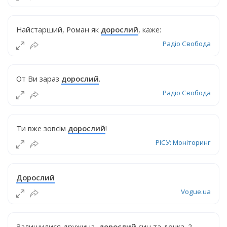
Найстарший, Роман як
дорослий
, каже:
Радіо Свобода
От Ви зараз
дорослий
.
Радіо Свобода
Ти вже зовсім
дорослий
!
РІСУ: Моніторинг
Дорослий
Vogue.ua
Залишилися дружина,
дорослий
син та дочка. 2.