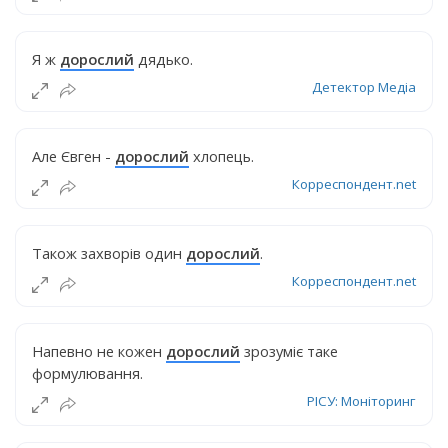
Я ж
дорослий
дядько.
Детектор Медіа
Але Євген -
дорослий
хлопець.
Корреспондент.net
Також захворів один
дорослий
.
Корреспондент.net
Напевно не кожен
дорослий
зрозуміє таке
формулювання.
РІСУ: Моніторинг