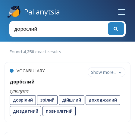
Palianytsia
Found
4,250
exact results
.
VOCABULARY
Show more...
доро́слий
synonyms
дозрілий
зрілий
дійшлий
доходжалий
дієздатний
повнолітній