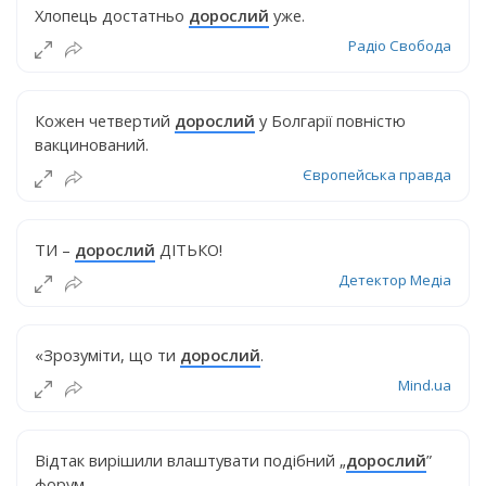
Хлопець достатньо
дорослий
уже.
Радіо Свобода
Кожен четвертий
дорослий
у Болгарії повністю
вакцинований.
Європейська правда
ТИ –
дорослий
ДІТЬКО!
Детектор Медіа
«Зрозуміти, що ти
дорослий
.
Mind.ua
Відтак вирішили влаштувати подібний „
дорослий
”
форум.