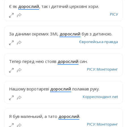
Є як
дорослий
, так і дитячий церковні хори.
РІСУ
За даними окремих ЗМІ,
дорослий
був з дитиною.
Європейська правда
Тепер перед нею стояв
дорослий
син.
РІСУ: Моніторинг
Нашому воротареві
дорослий
поламав руку.
Корреспондент.net
Я був маленький, а тато
дорослий
.
РІСУ: Моніторинг