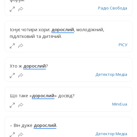
Радіо Свобода
Існує чотири хори:
дорослий
, молодіжний,
підлітковий та дитячий.
РІСУ
Хто ж
дорослий
?
Детектор Медіа
Що таке «
дорослий
» досвід?
Mind.ua
– Він дуже
дорослий
.
Детектор Медіа