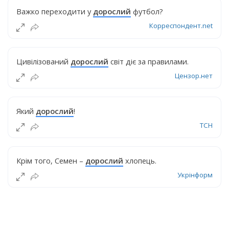
Важко переходити у
дорослий
футбол?
Корреспондент.net
Цивілізований
дорослий
світ діє за правилами.
Цензор.нет
Який
дорослий
!
ТСН
Крім того, Семен –
дорослий
хлопець.
Укрінформ