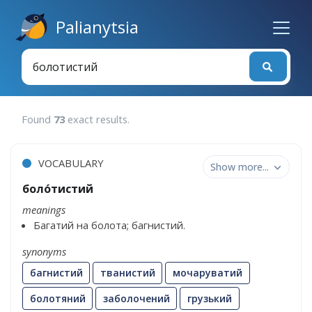
Palianytsia
Found
73
exact results
.
VOCABULARY
Show more...
боло́тистий
meanings
Багатий на болота; багнистий.
synonyms
багнистий
тванистий
мочаруватий
болотяний
заболочений
грузький