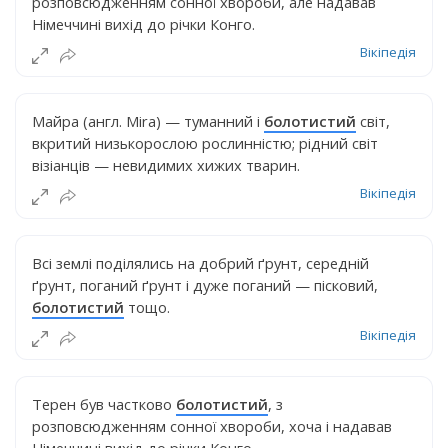
розповсюдженням сонної хвороби, але надавав
Німеччині вихід до річки Конго.
Вікіпедія
Майра (англ. Mira) — туманний і
болотистий
світ,
вкритий низькорослою рослинністю; рідний світ
візіанців — невидимих хижих тварин.
Вікіпедія
Всі землі поділялись на добрий ґрунт, середній
ґрунт, поганий ґрунт і дуже поганий — пісковий,
болотистий
тощо.
Вікіпедія
Терен був частково
болотистий
, з
розповсюдженням сонної хвороби, хоча і надавав
Німеччині вихід до річки Конго.