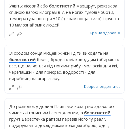
Уявіть: лісовий або
болотистий
маршрут, рюкзак за
спиною вагою кілограм в 7, на ногах гумові чоботи,
температура повітря +10 (це вам пощастило) і група з
10 малознайомих людей.
Країна здоров'я
Зі сходом сонця місцеві жінки і діти виходять на
болотистий
берег, бродять мілководдям і збирають
все, що валяється під ногами: рибу і молюсків для їжі,
черепашки - для прикрас, водорості - для
виробництва агар-агару.
Корреспондент.net
До розкопок у долині Пляшівки козацтво здавалося
чимось літописним і легендарним, а
болотистий
грунт Берестечка раптом перевів його "у реал",
подарувавши дослідникам козацькі зброю, одяг,