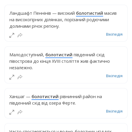
Ландшафт Пеннінів — високий
болотистий
масив
на високогірних ділянках, порізаний родючими
долинами річок регіону.
Вікіпедія
Малодоступний,
болотистий
південний схід
півострова до кінця XVIII століття жив фактично
незалежно.
Вікіпедія
Ханшаг —
болотистий
рівнинний район на
південний схід від озера Ферте.
Вікіпедія
Часто спостерігається у водно-болотних угіддях,