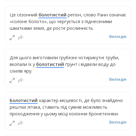
Це сезонний
болотистий
регіон, слово Ранн означає
«солоне болото», що чергується з піднесеними
шматками землі, де росте рослинність.
Вікіпедія
Для цього виготовили грубезні чотирикутні труби,
вкопали їх у
болотистий
ґрунт і відвели воду до
схилів яру.
Вікіпедія
Болотистий
характер місцевості, де було знайдено
рештки літака, ставить під сумнів можливість
проходження у цьому місці колонни бронетехніки.
Вікіпедія