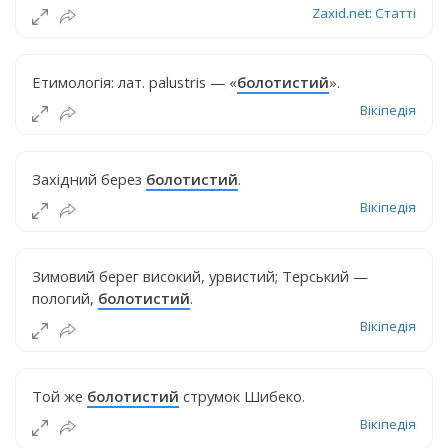
Zaxid.net: Статті
Етимологія: лат. palustris — «
болотистий
».
Вікіпедія
Західний берез
болотистий
.
Вікіпедія
Зимовий берег високий, урвистий; Терський —
пологий,
болотистий
.
Вікіпедія
Той же
болотистий
струмок Шибеко.
Вікіпедія