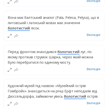
Вікіпедія
Вона має балтський аналог (Pala, Pelesa, Pelysa), що в
литовській і латиській мовах має значення
болотистий
лісок.
Вікіпедія
Перед фронтом знаходився
болотистий
луг, по
якому протікав струмок Шарка, через який можна
було перебратися по єдиному мосту.
Вікіпедія
Художній музей під назвою «Музейний острів
Гомбройх» знаходиться на річці Ерфт неподалік від
Дюссельдорфа, займаючи увесь
болотистий
острів.
Вікіпедія