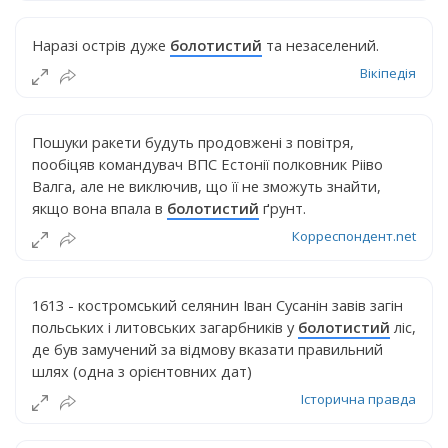
Наразі острів дуже
болотистий
та незаселений.
Вікіпедія
Пошуки ракети будуть продовжені з повітря,
пообіцяв командувач ВПС Естонії полковник Рііво
Валга, але не виключив, що її не зможуть знайти,
якщо вона впала в
болотистий
ґрунт.
Корреспондент.net
1613 - костромський селянин Іван Сусанін завів загін
польських і литовських загарбників у
болотистий
ліс,
де був замучений за відмову вказати правильний
шлях (одна з орієнтовних дат)
Історична правда