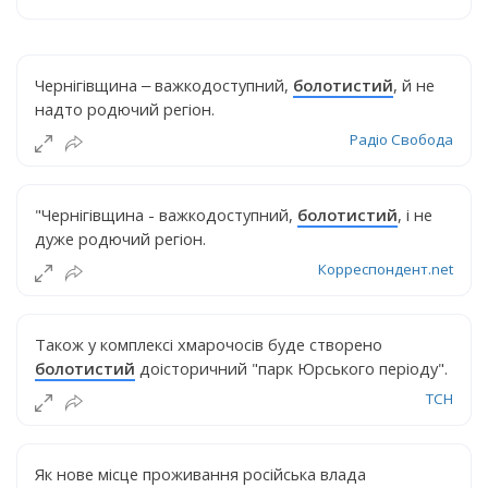
Чернігівщина ‒ важкодоступний,
болотистий
, й не
надто родючий регіон.
Радіо Свобода
"Чернігівщина - важкодоступний,
болотистий
, і не
дуже родючий регіон.
Корреспондент.net
Також у комплексі хмарочосів буде створено
болотистий
доісторичний "парк Юрського періоду".
ТСН
Як нове місце проживання російська влада