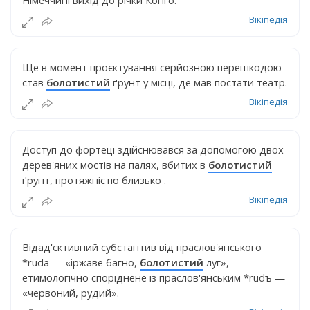
Вікіпедія
Ще в момент проєктування серйозною перешкодою
став
болотистий
ґрунт у місці, де мав постати театр.
Вікіпедія
Доступ до фортеці здійснювався за допомогою двох
дерев'яних мостів на палях, вбитих в
болотистий
ґрунт, протяжністю близько .
Вікіпедія
Відад'єктивний субстантив від праслов'янського
*ruda — «іржаве багно,
болотистий
луг»,
етимологічно споріднене із праслов'янським *rudъ —
«червоний, рудий».