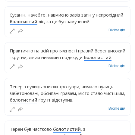
Сусанін, начебто, навмисно завів загін у непрохідний
болотистий
ліс, за це був замучений.
Вікіпедія
Практично на всій протяжності правий берег високий
і крутий, лівий низький і подекуди
болотистий
.
Вікіпедія
Тепер з вулиць зникли тротуари, чимало вулиць
забетоновані, обсипані гравієм, місто стало чистішим,
болотистий
ґрунт відступив.
Вікіпедія
Терен був частково
болотистий
, з