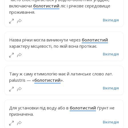
включаючи
болотистий
ліс і річкове середовище
проживання.
Вікіпедія
Назва річки могла виникнути через
болотистий
характеру місцевості, по якій вона протікає.
Вікіпедія
Таку ж саму етимологію має й латинське слово лат.
palustris — «
болотистий
».
Вікіпедія
Для установки під воду або в
болотистий
ґрунт не
призначена.
Вікіпедія