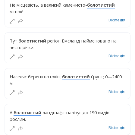
Не місцевість, а великий каменисто-
болотистий
мішок!
Вікіпедія
Тут
болотистий
регіон Емсланд найменовано на
честь річки.
Вікіпедія
Населяє береги потоків,
болотистий
ґрунт; 0—2400
м.
Вікіпедія
А
болотистий
ландшафт налічує до 190 видів
рослин.
Вікіпедія