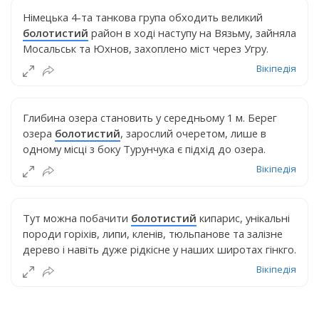
Німецька 4-та танкова група обходить великий
болотистий
район в ході наступу на Вязьму, зайняла
Мосальськ та Юхнов, захоплено міст через Угру.
Вікіпедія
Глибина озера становить у середньому 1 м. Берег
озера
болотистий
, зарослий очеретом, лише в
одному місці з боку Турунчука є підхід до озера.
Вікіпедія
Тут можна побачити
болотистий
кипарис, унікальні
породи горіхів, липи, кленів, тюльпанове та залізне
дерево і навіть дуже рідкісне у наших широтах гінкго.
Вікіпедія