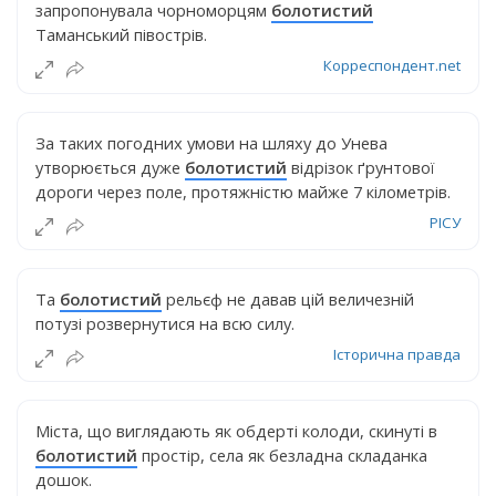
запропонувала чорноморцям
болотистий
Таманський півострів.
Корреспондент.net
За таких погодних умови на шляху до Унева
утворюється дуже
болотистий
відрізок ґрунтової
дороги через поле, протяжністю майже 7 кілометрів.
РІСУ
Та
болотистий
рельєф не давав цій величезній
потузі розвернутися на всю силу.
Історична правда
Міста, що виглядають як обдерті колоди, скинуті в
болотистий
простір, села як безладна складанка
дошок.